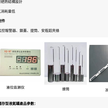
多層絕熱結構設計
氮消耗量低
附件
監控報警器、鎖蓋、提筒、安瓶鋁夾條
儲存型液氮罐產品參數：