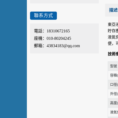
描述
聯系方式
東亞
貯存
電話：18310672165
液氮
座機：010-80204245
便，
郵箱：43834183@qq.com
技術
型號
容積(
口徑(
外徑(
高度(
液氮