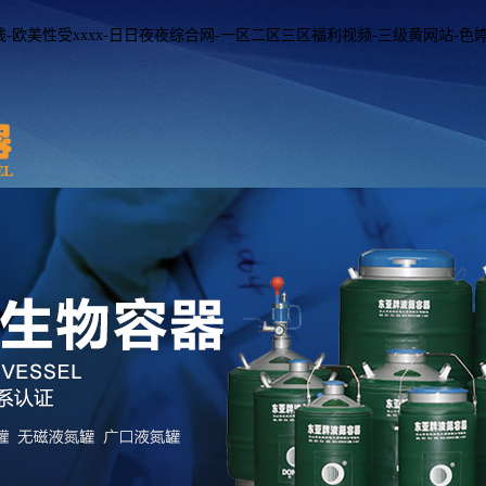
-欧美性受xxxx-日日夜夜综合网-一区二区三区福利视频-三级黄网站-色