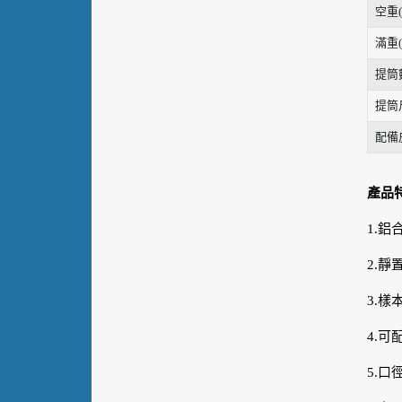
空重(
滿重(
提筒
提筒
配備
產品
1.
2.
3.樣
4.
5.口