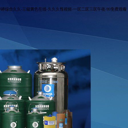
婷婷综合久久-三级黄色在线-久久久性视频-一区二区三区午夜-99免费观看