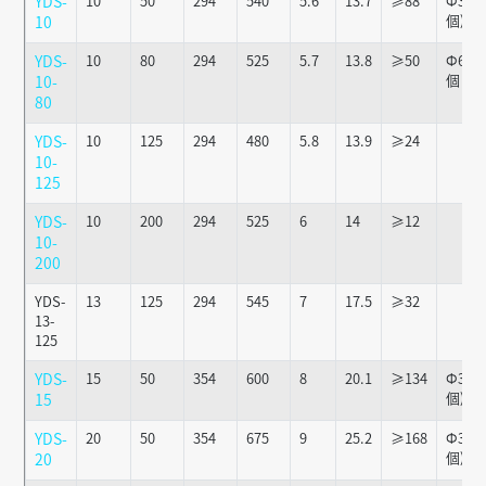
YDS-
10
50
294
540
5.6
13.7
≥88
Ф36x1
個)
10
YDS-
10
80
294
525
5.7
13.8
≥50
Ф63x1
個
10-
80
YDS-
10
125
294
480
5.8
13.9
≥24
10-
125
YDS-
10
200
294
525
6
14
≥12
10-
200
YDS-
13
125
294
545
7
17.5
≥32
13-
125
YDS-
15
50
354
600
8
20.1
≥134
Ф36x1
個)
15
YDS-
20
50
354
675
9
25.2
≥168
Ф36x1
個)
20