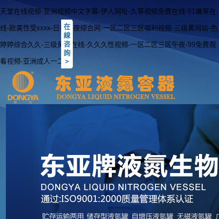
天堂在线视频-亚洲视频中文字幕-伊人网址-久草视频免费在线-91嫩草在
在
在
线-欧美性受xxxx-日日夜夜综合网-一区二区三区福利视频-三级黄网站-色
線
線
咨
咨
婷婷综合久久-三级黄色在线-久久久性视频-一区二区三区午夜-99免费观
詢
詢
看视频-亚洲成人一二三
<
>