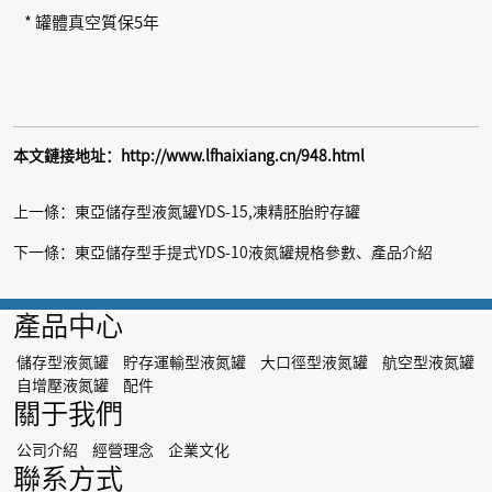
* 罐體真空質保5年
本文鏈接地址：
http://www.lfhaixiang.cn/948.html
上一條：
東亞儲存型液氮罐YDS-15,凍精胚胎貯存罐
下一條：
東亞儲存型手提式YDS-10液氮罐規格參數、產品介紹
產品中心
儲存型液氮罐
貯存運輸型液氮罐
大口徑型液氮罐
航空型液氮罐
自增壓液氮罐
配件
關于我們
公司介紹
經營理念
企業文化
聯系方式