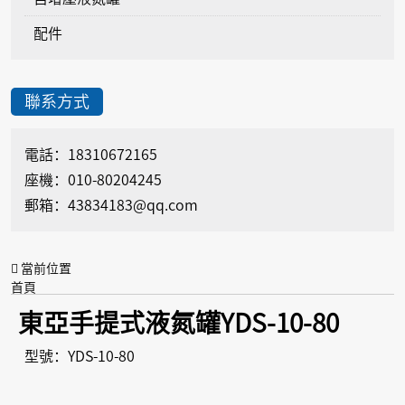
配件
聯系方式
電話：18310672165
座機：010-80204245
郵箱：43834183@qq.com
當前位置
首頁
儲存型液氮罐
東亞手提式液氮罐YDS-10-80
東亞手提式液氮罐YDS-10-80產品規格、參數
型號：YDS-10-80