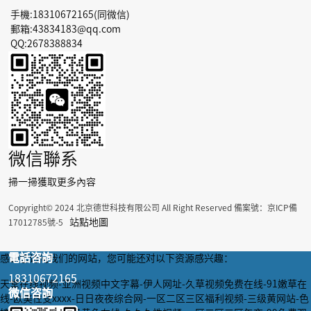
手機:18310672165(同微信)
郵箱:43834183@qq.com
QQ:2678388834
微信聯系
掃一掃獲取更多內容
Copyright© 2024 北京德世科技有限公司 All Right Reserved 備案號：
京ICP備
站點地圖
17012785號-5
電話咨詢
電話咨詢
感谢您访问我们的网站，您可能还对以下资源感兴趣：
18310672165
18310672165
天堂在线视频-亚洲视频中文字幕-伊人网址-久草视频免费在线-91嫩草在
微信咨詢
微信咨詢
线-欧美性受xxxx-日日夜夜综合网-一区二区三区福利视频-三级黄网站-色