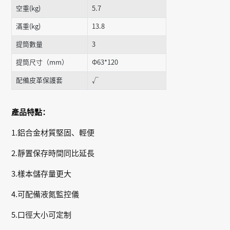
空重(kg)
5.7
滿重(kg)
13.8
提筒數量
3
提筒尺寸（mm）
Φ63*120
配備皮革保護套
√
產品特點：
1.鋁合金材質堅固、輕便
2.靜置保存時間同比延長
3.樣本儲存量更大
4.可配備液氮監控儀
5.口徑大小可定制