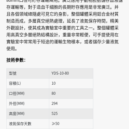
80mm口徑可貯存運輸兩用。廣泛應用于動物胚胎儲存血液儲
存運輸等，對于造血干細胞的長期貯存應用是非常廣泛。并
且各個領域總隨處可見它的身影，整個罐體采用鋁合金材質
制造而成，多層真空絕熱處理，延長了液氮保存時間，精美
外觀設計，使其成為實驗室中重要的工具之一。整個罐體采
用高真空多層絕熱結構設計，重量非常輕便，可手提使用在
實驗室中常常用于短途的運輸生物樣本，或者儲存少量液氮
使用。
技術參數：
型號
YDS-10-80
容積(L)
10
口徑(MM)
80
外徑(MM)
294
高度(MM)
525
液氮保存天數
≥50