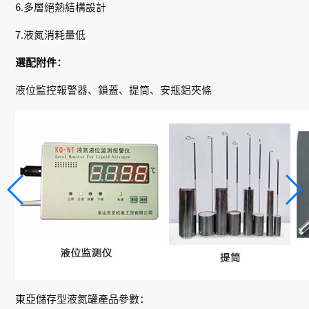
6.多層絕熱結構設計
7.液氮消耗量低
選配附件：
液位監控報警器、鎖蓋、提筒、安瓶鋁夾條
東亞儲存型液氮罐產品參數：