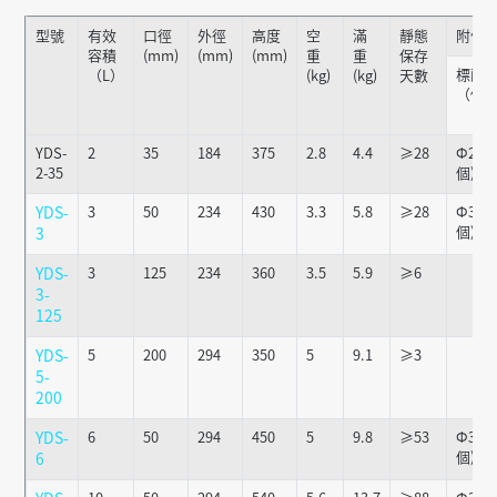
型號
有效
口徑
外徑
高度
空
滿
靜態
附件
容積
(mm)
(mm)
(mm)
重
重
保存
標配
（L）
(kg)
(kg)
天數
（個
YDS-
2
35
184
375
2.8
4.4
≥28
Ф25x1
2-35
個)
YDS-
3
50
234
430
3.3
5.8
≥28
Ф36x1
個)
3
YDS-
3
125
234
360
3.5
5.9
≥6
3-
125
YDS-
5
200
294
350
5
9.1
≥3
5-
200
YDS-
6
50
294
450
5
9.8
≥53
Ф36x1
個)
6